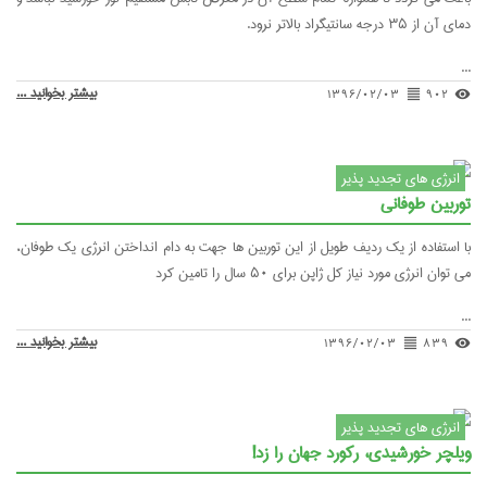
د.
بیشتر بخوانید ...
۱۳۹۶/۰۲/۰۳
format
 تجدید پذیر
فانی
از یک ردیف طویل از این توربین ها جهت به دام انداختن انرژی یک طوفان،
د نیاز کل ژاپن برای ۵۰ سال را تامین کرد
بیشتر بخوانید ...
۱۳۹۶/۰۲/۰۳
format_ali
 تجدید پذیر
شیدی، رکورد جهان را زد!